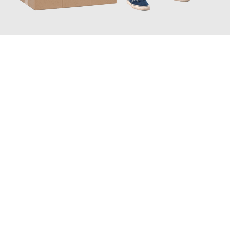
JETZT ANFRAGEN
Erleben Sie mit Umzugsmeister König Klagenfurt am Wörthersee,
wie
einfach und stressfrei Seniorenumzug in Klagenfurt am
Wörthersee
sein kann. Unser Expertenteam steht bereit, um Ihnen
einen reibungslosen Ablauf zu garantieren.