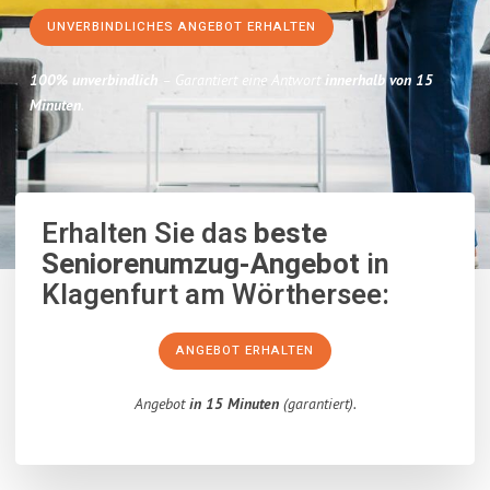
UNVERBINDLICHES ANGEBOT ERHALTEN
100% unverbindlich
– Garantiert eine Antwort
innerhalb von 15
Minuten
.
Erhalten Sie das
beste
Seniorenumzug-Angebot
in
Klagenfurt am Wörthersee:
ANGEBOT ERHALTEN
Angebot
in 15 Minuten
(garantiert).