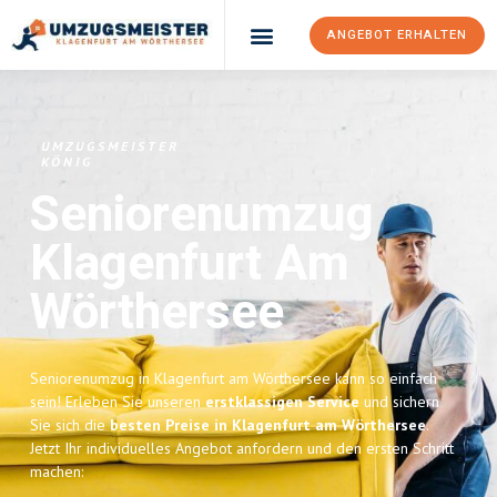
ANGEBOT ERHALTEN
UMZUGSMEISTER
KÖNIG
Seniorenumzug
Klagenfurt Am
Wörthersee
Seniorenumzug in Klagenfurt am Wörthersee kann so einfach
sein! Erleben Sie unseren
erstklassigen Service
und sichern
Sie sich die
besten Preise in Klagenfurt am Wörthersee
.
Jetzt Ihr individuelles Angebot anfordern und den ersten Schritt
machen: