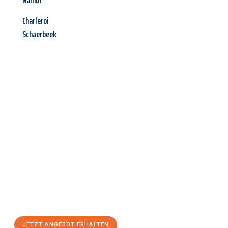
Namur
Charleroi
Schaerbeek
Jetzt anfragen &
Angebot
mit Best-Preis
erhalten!
Schicken Sie uns jetzt Ihre unverbindliche Anfrage und sichern
Sie sich Ihr
individuelles Umzugsangebot für Ihr Anliegen in
Klagenfurt am Wörthersee
zum Best-Preis! Nutzen Sie die
Gelegenheit für einen
stressfreien Umzug
mit maximalem
Komfort:
JETZT ANGEBOT ERHALTEN