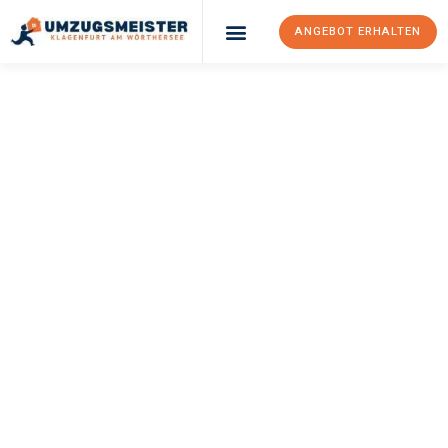
ANGEBOT ERHALTEN
UMZUGSMEISTER
KÖNIG
Umzug Klagenfurt
Am Wörthersee
Antwerpen
Ihr Umzug Klagenfurt am Wörthersee Antwerpen kann so einfach
sein! Erleben Sie unseren
erstklassigen Service
und sichern Sie
sich die
besten Preise in Klagenfurt am Wörthersee
.
Jetzt Ihr individuelles Angebot anfordern und den ersten