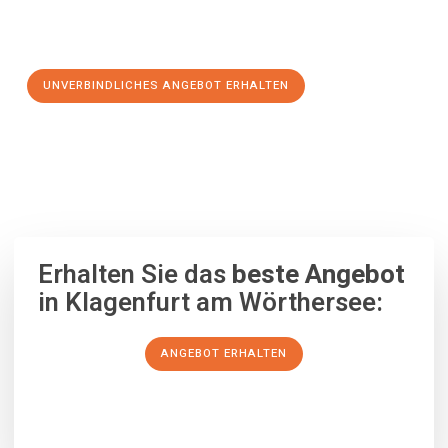
Schritt zu einem stressfreien Umzug nach Antwerpen
machen:
UNVERBINDLICHES ANGEBOT ERHALTEN
100% unverbindlich
– Garantiert eine Antwort
innerhalb von 15
Minuten
.
Erhalten Sie das
beste Angebot
in Klagenfurt am Wörthersee:
ANGEBOT ERHALTEN