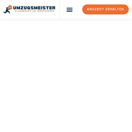
ANGEBOT ERHALTEN
UMZUGSMEISTER
KÖNIG
Umzug Klagenfurt
Am Wörthersee
Lappeenranta
Ihr Umzug Klagenfurt am Wörthersee Lappeenranta kann so
einfach sein! Erleben Sie unseren
erstklassigen Service
und
sichern Sie sich die
besten Preise in Klagenfurt am
Wörthersee
.