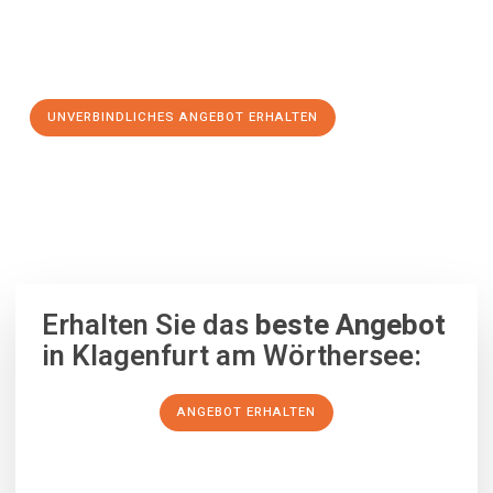
Jetzt Ihr individuelles Angebot anfordern und den ersten
Schritt zu einem stressfreien Umzug nach Lappeenranta
machen:
UNVERBINDLICHES ANGEBOT ERHALTEN
100% unverbindlich
– Garantiert eine Antwort
innerhalb von 15
Minuten
.
Erhalten Sie das
beste Angebot
in Klagenfurt am Wörthersee:
ANGEBOT ERHALTEN