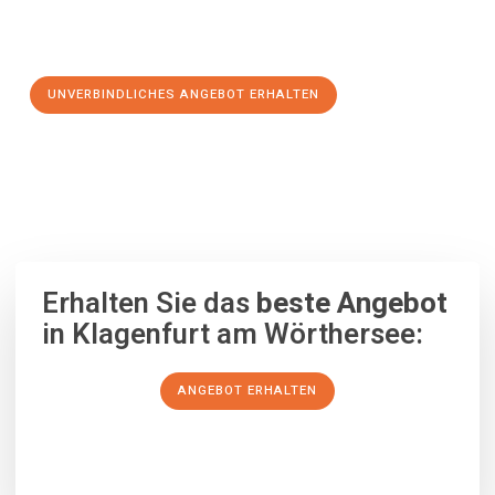
Schritt zu einem stressfreien Umzug nach Dordrecht
machen:
UNVERBINDLICHES ANGEBOT ERHALTEN
100% unverbindlich
– Garantiert eine Antwort
innerhalb von 15
Minuten
.
Erhalten Sie das
beste Angebot
in Klagenfurt am Wörthersee:
ANGEBOT ERHALTEN