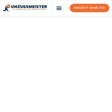
ANGEBOT ERHALTEN
UMZUGSMEISTER
KÖNIG
Umzug Klagenfurt
Am Wörthersee
Dordrecht
Ihr Umzug Klagenfurt am Wörthersee Dordrecht kann so einfach
sein! Erleben Sie unseren
erstklassigen Service
und sichern Sie
sich die
besten Preise in Klagenfurt am Wörthersee
.
Jetzt Ihr individuelles Angebot anfordern und den ersten