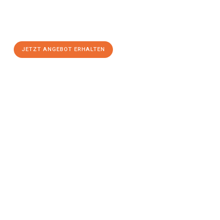
Klagenfurt am Wörthersee
zum Best-Preis! Nutzen Sie die
Gelegenheit für einen
stressfreien Umzug
mit maximalem
Komfort:
JETZT ANGEBOT ERHALTEN