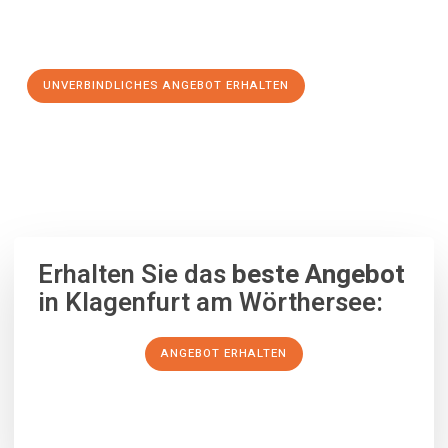
Schritt zu einem stressfreien Umzug nach Stavanger
machen:
UNVERBINDLICHES ANGEBOT ERHALTEN
100% unverbindlich
– Garantiert eine Antwort
innerhalb von 15
Minuten
.
Erhalten Sie das
beste Angebot
in Klagenfurt am Wörthersee:
ANGEBOT ERHALTEN