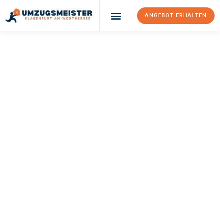
ANGEBOT ERHALTEN
UMZUGSMEISTER
KÖNIG
Umzug Klagenfurt
Am Wörthersee
Stavanger
Ihr Umzug Klagenfurt am Wörthersee Stavanger kann so einfach
sein! Erleben Sie unseren
erstklassigen Service
und sichern Sie
sich die
besten Preise in Klagenfurt am Wörthersee
.
Jetzt Ihr individuelles Angebot anfordern und den ersten