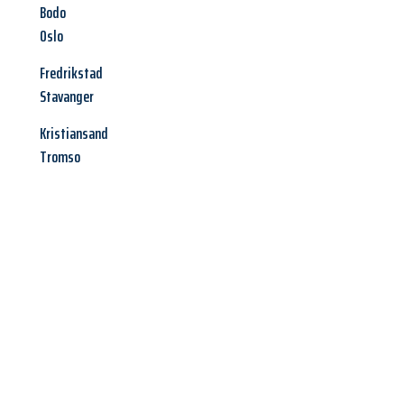
Bodo
Oslo
Fredrikstad
Stavanger
Kristiansand
Tromso
Jetzt anfragen &
Angebot
mit Best-Preis
erhalten!
Schicken Sie uns jetzt Ihre unverbindliche Anfrage und sichern
Sie sich Ihr
individuelles Umzugsangebot für Ihr Anliegen in