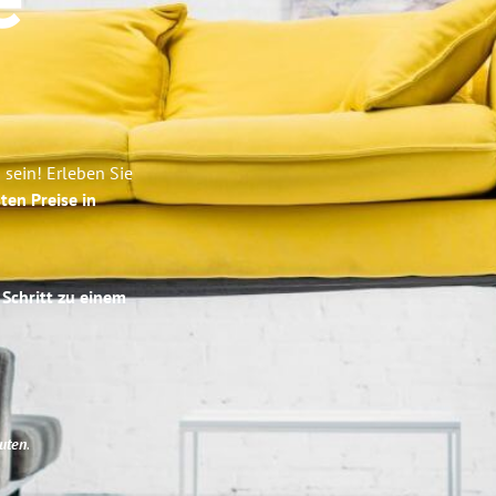
e
sein! Erleben Sie
ten Preise in
 Schritt zu einem
uten
.