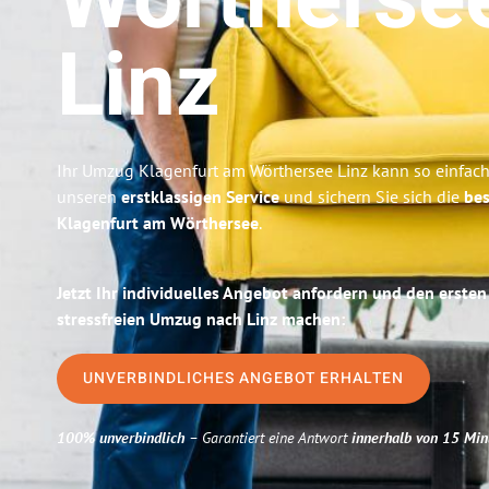
Wörtherse
Linz
Ihr Umzug Klagenfurt am Wörthersee Linz kann so einfach 
unseren
erstklassigen Service
und sichern Sie sich die
bes
Klagenfurt am Wörthersee
.
Jetzt Ihr individuelles Angebot anfordern und den ersten
stressfreien Umzug nach Linz machen:
UNVERBINDLICHES ANGEBOT ERHALTEN
100% unverbindlich
– Garantiert eine Antwort
innerhalb von 15 Min