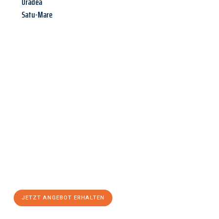
Oradea
Satu-Mare
Jetzt anfragen &
Angebot
mit Best-Preis
erhalten!
Schicken Sie uns jetzt Ihre unverbindliche Anfrage und sichern
Sie sich Ihr
individuelles Umzugsangebot für Ihr Anliegen in
Klagenfurt am Wörthersee
zum Best-Preis! Nutzen Sie die
Gelegenheit für einen
stressfreien Umzug
mit maximalem
Komfort:
JETZT ANGEBOT ERHALTEN