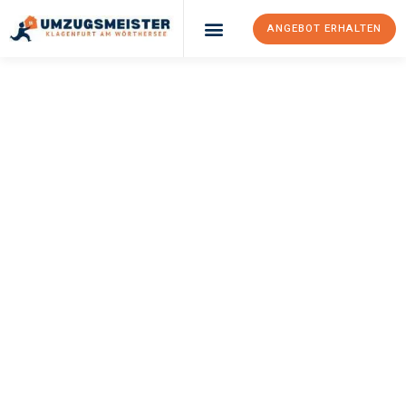
ANGEBOT ERHALTEN
UMZUGSMEISTER
KÖNIG
Umzug Klagenfurt
Am Wörthersee
Temeswar
Ihr Umzug Klagenfurt am Wörthersee Temeswar kann so einfach
sein! Erleben Sie unseren
erstklassigen Service
und sichern Sie
sich die
besten Preise in Klagenfurt am Wörthersee
.
Jetzt Ihr individuelles Angebot anfordern und den ersten