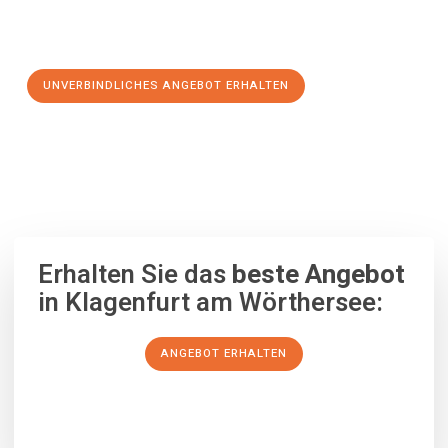
Schritt zu einem stressfreien Umzug nach Temeswar
machen:
UNVERBINDLICHES ANGEBOT ERHALTEN
100% unverbindlich
– Garantiert eine Antwort
innerhalb von 15
Minuten
.
Erhalten Sie das
beste Angebot
in Klagenfurt am Wörthersee:
ANGEBOT ERHALTEN