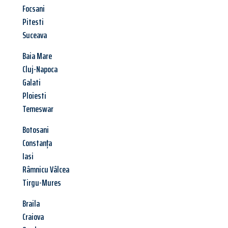
Focsani
Pitesti
Suceava
Baia Mare
Cluj-Napoca
Galati
Ploiesti
Temeswar
Botosani
Constanța
Iasi
Râmnicu Vâlcea
Tirgu-Mures
Braila
Craiova