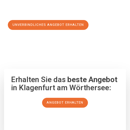
Schritt zu einem stressfreien Umzug nach Västerås
machen:
UNVERBINDLICHES ANGEBOT ERHALTEN
100% unverbindlich
– Garantiert eine Antwort
innerhalb von 15
Minuten
.
Erhalten Sie das
beste Angebot
in Klagenfurt am Wörthersee:
ANGEBOT ERHALTEN