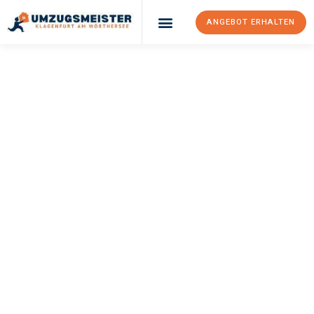
ANGEBOT ERHALTEN
UMZUGSMEISTER
KÖNIG
Umzug Klagenfurt
Am Wörthersee
Västerås
Ihr Umzug Klagenfurt am Wörthersee Västerås kann so einfach
sein! Erleben Sie unseren
erstklassigen Service
und sichern Sie
sich die
besten Preise in Klagenfurt am Wörthersee
.
Jetzt Ihr individuelles Angebot anfordern und den ersten