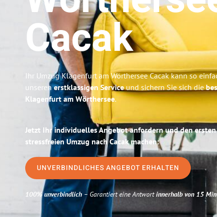
Wörtherse
Cacak
Ihr Umzug Klagenfurt am Wörthersee Cacak kann so einfac
unseren
erstklassigen Service
und sichern Sie sich die
bes
Klagenfurt am Wörthersee
.
Jetzt Ihr individuelles Angebot anfordern und den ersten
stressfreien Umzug nach Cacak machen:
UNVERBINDLICHES ANGEBOT ERHALTEN
100% unverbindlich
– Garantiert eine Antwort
innerhalb von 15 Min