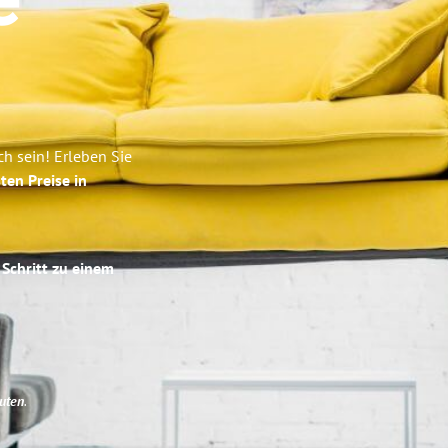
e
h sein! Erleben Sie
ten Preise in
 Schritt zu einem
uten
.