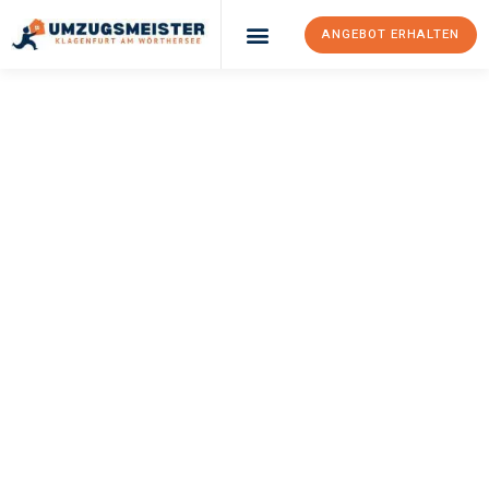
ANGEBOT ERHALTEN
UMZUGSMEISTER
KÖNIG
Umzug Klagenfurt
Am Wörthersee
Prešov
Ihr Umzug Klagenfurt am Wörthersee Prešov kann so einfach
sein! Erleben Sie unseren
erstklassigen Service
und sichern Sie
sich die
besten Preise in Klagenfurt am Wörthersee
.
Jetzt Ihr individuelles Angebot anfordern und den ersten