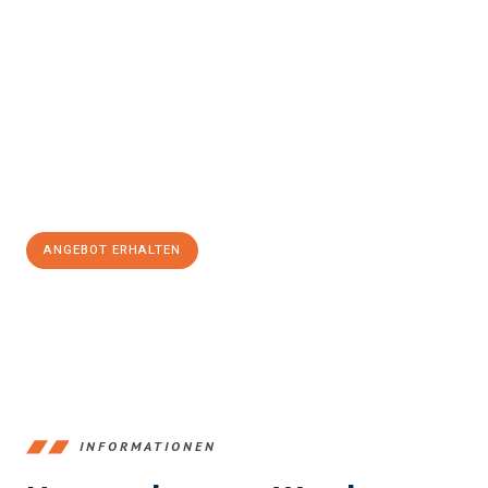
Erleben Sie mit Umzugsmeister König Klagenfurt am Wörthersee,
wie
einfach und stressfrei Ihr Umzug Klagenfurt am
Wörthersee Prešov
sein kann. Unser Expertenteam steht bereit,
um Ihnen einen reibungslosen Übergang in Ihr neues Zuhause zu
garantieren.
Jetzt
unverbindliches Angebot
erhalten &
100€ sparen:
ANGEBOT ERHALTEN
+43720881266
INFORMATIONEN