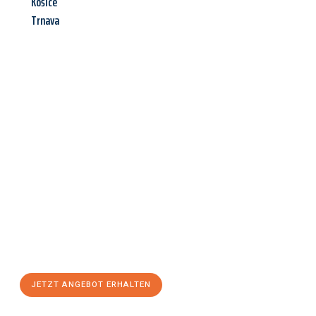
Košice
Trnava
Jetzt anfragen &
Angebot
mit Best-Preis
erhalten!
Schicken Sie uns jetzt Ihre unverbindliche Anfrage und sichern
Sie sich Ihr
individuelles Umzugsangebot für Ihr Anliegen in
Klagenfurt am Wörthersee
zum Best-Preis! Nutzen Sie die
Gelegenheit für einen
stressfreien Umzug
mit maximalem
Komfort:
JETZT ANGEBOT ERHALTEN