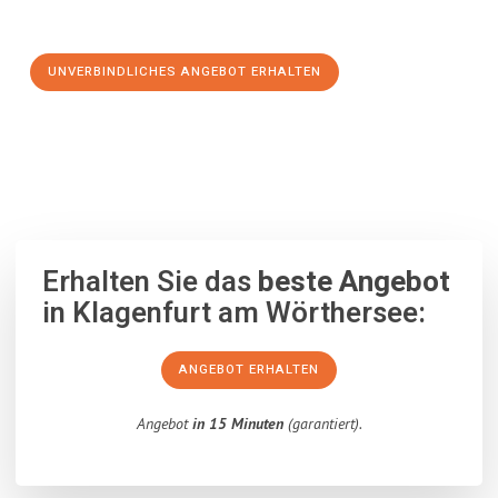
Schritt zu einem stressfreien Umzug nach Prešov machen:
UNVERBINDLICHES ANGEBOT ERHALTEN
100% unverbindlich
– Garantiert eine Antwort
innerhalb von 15
Minuten
.
Erhalten Sie das
beste Angebot
in Klagenfurt am Wörthersee:
ANGEBOT ERHALTEN
Angebot
in 15 Minuten
(garantiert).