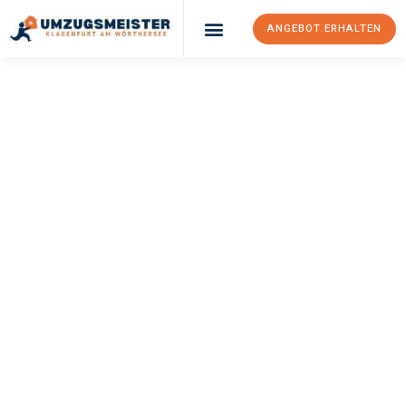
ANGEBOT ERHALTEN
UMZUGSMEISTER
KÖNIG
Umzug Klagenfurt
Am Wörthersee
Novo Mesto
Ihr Umzug Klagenfurt am Wörthersee Novo mesto kann so
einfach sein! Erleben Sie unseren
erstklassigen Service
und
sichern Sie sich die
besten Preise in Klagenfurt am
Wörthersee
.