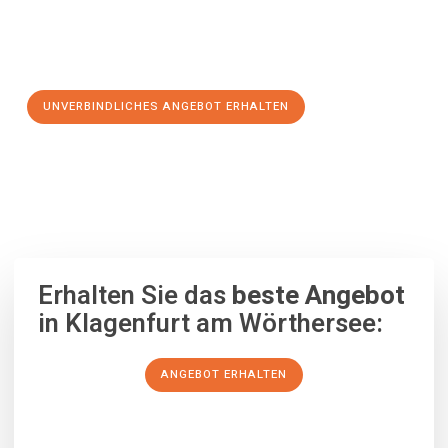
Jetzt Ihr individuelles Angebot anfordern und den ersten
Schritt zu einem stressfreien Umzug nach Novo mesto
machen:
UNVERBINDLICHES ANGEBOT ERHALTEN
100% unverbindlich
– Garantiert eine Antwort
innerhalb von 15
Minuten
.
Erhalten Sie das
beste Angebot
in Klagenfurt am Wörthersee:
ANGEBOT ERHALTEN