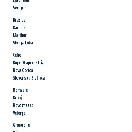
Ljubljana
Šentjur
Brežice
Kamnik
Maribor
Škofja Loka
Celje
Koper/Capodistria
Nova Gorica
Slovenska Bistrica
Domžale
Kranj
Novo mesto
Velenje
Grosuplje