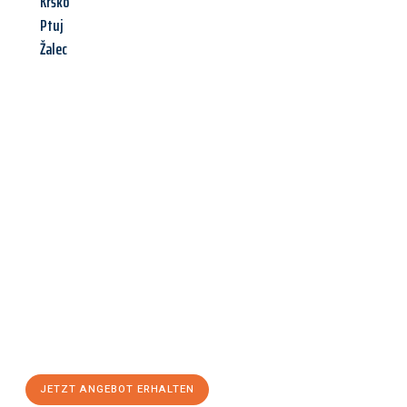
Krško
Ptuj
Žalec
Jetzt anfragen &
Angebot
mit Best-Preis
erhalten!
Schicken Sie uns jetzt Ihre unverbindliche Anfrage und sichern
Sie sich Ihr
individuelles Umzugsangebot für Ihr Anliegen in
Klagenfurt am Wörthersee
zum Best-Preis! Nutzen Sie die
Gelegenheit für einen
stressfreien Umzug
mit maximalem
Komfort:
JETZT ANGEBOT ERHALTEN