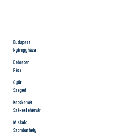
Budapest
Nyíregyháza
Debrecen
Pécs
Győr
Szeged
Kecskemét
Székesfehérvár
Miskolc
Szombathely