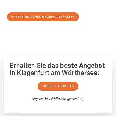
Schritt zu einem stressfreien Umzug nach Szeged machen:
UNVERBINDLICHES ANGEBOT ERHALTEN
100% unverbindlich
– Garantiert eine Antwort
innerhalb von 15
Minuten
.
Erhalten Sie das
beste Angebot
in Klagenfurt am Wörthersee:
ANGEBOT ERHALTEN
Angebot
in 15 Minuten
(garantiert).