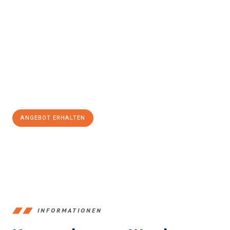
Erleben Sie mit Umzugsmeister König Klagenfurt am Wörthersee,
wie
einfach und stressfrei Ihr Umzug Klagenfurt am
Wörthersee Szeged
sein kann. Unser Expertenteam steht bereit,
um Ihnen einen reibungslosen Übergang in Ihr neues Zuhause zu
garantieren.
Jetzt
unverbindliches Angebot
erhalten &
100€ sparen:
ANGEBOT ERHALTEN
+43720881266
INFORMATIONEN