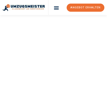
ANGEBOT ERHALTEN
UMZUGSMEISTER
KÖNIG
Umzug Klagenfurt
Am Wörthersee
Szeged
Ihr Umzug Klagenfurt am Wörthersee Szeged kann so einfach
sein! Erleben Sie unseren
erstklassigen Service
und sichern Sie
sich die
besten Preise in Klagenfurt am Wörthersee
.
Jetzt Ihr individuelles Angebot anfordern und den ersten