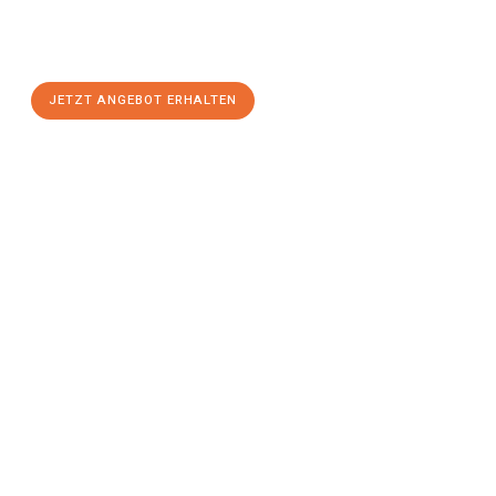
Klagenfurt am Wörthersee
zum Best-Preis! Nutzen Sie die
Gelegenheit für einen
stressfreien Umzug
mit maximalem
Komfort:
JETZT ANGEBOT ERHALTEN