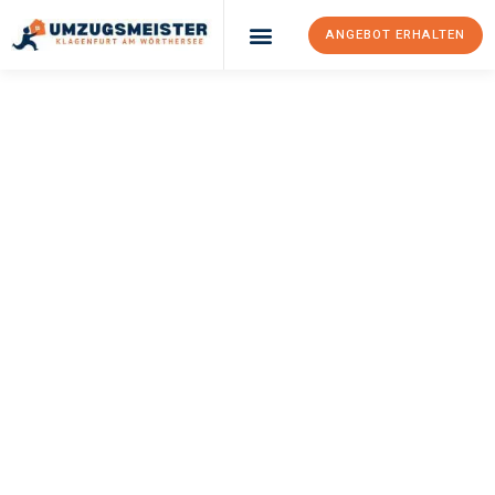
ANGEBOT ERHALTEN
UMZUGSMEISTER
KÖNIG
Umzug Klagenfurt
Am Wörthersee
Pernik
Ihr Umzug Klagenfurt am Wörthersee Pernik kann so einfach sein!
Erleben Sie unseren
erstklassigen Service
und sichern Sie sich
die
besten Preise in Klagenfurt am Wörthersee
.
Jetzt Ihr individuelles Angebot anfordern und den ersten