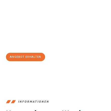
Erleben Sie mit Umzugsmeister König Klagenfurt am Wörthersee,
wie
einfach und stressfrei Ihr Umzug Klagenfurt am
Wörthersee Pernik
sein kann. Unser Expertenteam steht bereit,
um Ihnen einen reibungslosen Übergang in Ihr neues Zuhause zu
garantieren.
Jetzt
unverbindliches Angebot
erhalten &
100€ sparen:
ANGEBOT ERHALTEN
+43720881266
INFORMATIONEN