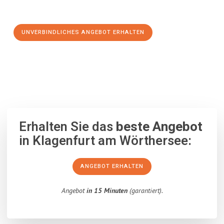
Schritt zu einem stressfreien Umzug nach Pernik machen:
UNVERBINDLICHES ANGEBOT ERHALTEN
100% unverbindlich
– Garantiert eine Antwort
innerhalb von 15
Minuten
.
Erhalten Sie das
beste Angebot
in Klagenfurt am Wörthersee:
ANGEBOT ERHALTEN
Angebot
in 15 Minuten
(garantiert).