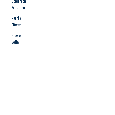
Dobritsch
Schumen
Pernik
Sliwen
Plewen
Sofia
Jetzt anfragen &
Angebot
mit Best-Preis
erhalten!
Schicken Sie uns jetzt Ihre unverbindliche Anfrage und sichern
Sie sich Ihr
individuelles Umzugsangebot für Ihr Anliegen in