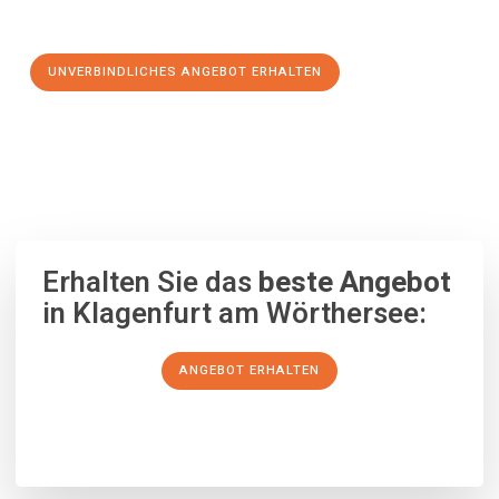
Schritt zu einem stressfreien Umzug nach Plowdiw machen:
UNVERBINDLICHES ANGEBOT ERHALTEN
100% unverbindlich
– Garantiert eine Antwort
innerhalb von 15
Minuten
.
Erhalten Sie das
beste Angebot
in Klagenfurt am Wörthersee:
ANGEBOT ERHALTEN