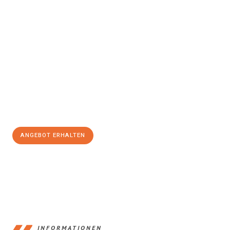
Erleben Sie mit Umzugsmeister König Klagenfurt am Wörthersee,
wie
einfach und stressfrei Ihr Umzug Klagenfurt am
Wörthersee Plowdiw
sein kann. Unser Expertenteam steht bereit,
um Ihnen einen reibungslosen Übergang in Ihr neues Zuhause zu
garantieren.
Jetzt
unverbindliches Angebot
erhalten &
100€ sparen:
ANGEBOT ERHALTEN
+43720881266
INFORMATIONEN