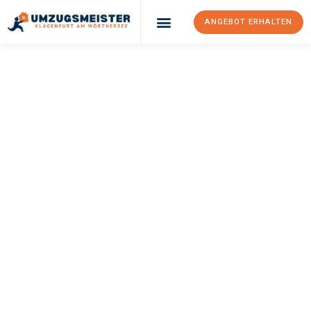
ANGEBOT ERHALTEN
UMZUGSMEISTER
KÖNIG
Umzug Klagenfurt
Am Wörthersee
Plowdiw
Ihr Umzug Klagenfurt am Wörthersee Plowdiw kann so einfach
sein! Erleben Sie unseren
erstklassigen Service
und sichern Sie
sich die
besten Preise in Klagenfurt am Wörthersee
.
Jetzt Ihr individuelles Angebot anfordern und den ersten