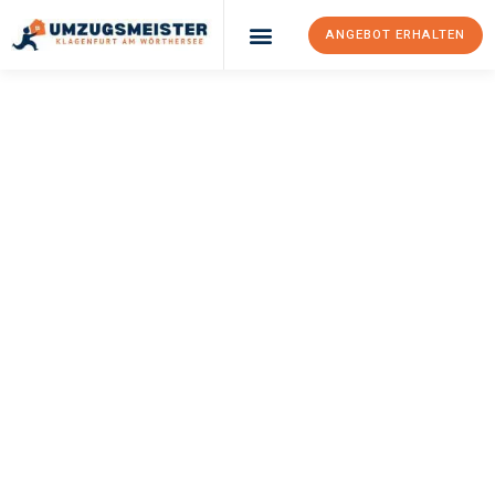
ANGEBOT ERHALTEN
UMZUGSMEISTER
KÖNIG
Umzug Klagenfurt
Am Wörthersee
Gdańsk
Ihr Umzug Klagenfurt am Wörthersee Gdańsk kann so einfach
sein! Erleben Sie unseren
erstklassigen Service
und sichern Sie
sich die
besten Preise in Klagenfurt am Wörthersee
.
Jetzt Ihr individuelles Angebot anfordern und den ersten