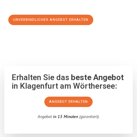
Schritt zu einem stressfreien Umzug nach Gdańsk machen:
UNVERBINDLICHES ANGEBOT ERHALTEN
100% unverbindlich
– Garantiert eine Antwort
innerhalb von 15
Minuten
.
Erhalten Sie das
beste Angebot
in Klagenfurt am Wörthersee:
ANGEBOT ERHALTEN
Angebot
in 15 Minuten
(garantiert).