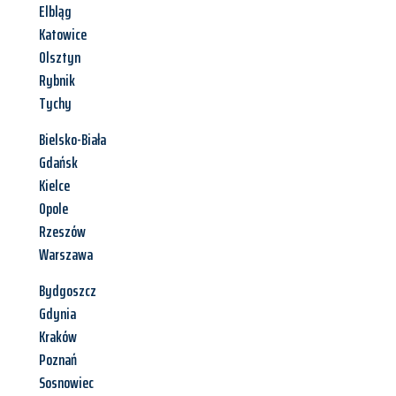
Elbląg
Katowice
Olsztyn
Rybnik
Tychy
Bielsko-Biała
Gdańsk
Kielce
Opole
Rzeszów
Warszawa
Bydgoszcz
Gdynia
Kraków
Poznań
Sosnowiec