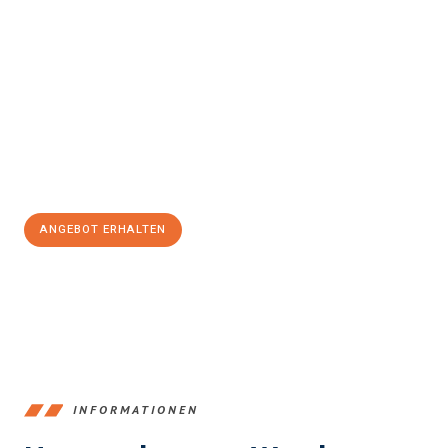
Erleben Sie mit Umzugsmeister König Klagenfurt am Wörthersee,
wie
einfach und stressfrei Ihr Umzug Klagenfurt am
Wörthersee Gdańsk
sein kann. Unser Expertenteam steht bereit,
um Ihnen einen reibungslosen Übergang in Ihr neues Zuhause zu
garantieren.
Jetzt
unverbindliches Angebot
erhalten &
100€ sparen:
ANGEBOT ERHALTEN
+43720881266
INFORMATIONEN