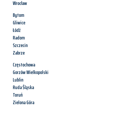
Wrocław
Bytom
Gliwice
Łódź
Radom
Szczecin
Zabrze
Częstochowa
Gorzów Wielkopolski
Lublin
Ruda Śląska
Toruń
Zielona Góra