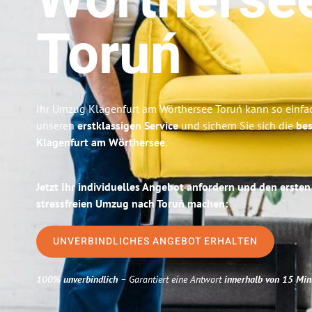
Wörtherse
Toruń
Ihr Umzug Klagenfurt am Wörthersee Toruń kann so einfac
unseren
erstklassigen Service
und sichern Sie sich die
bes
Klagenfurt am Wörthersee
.
Jetzt Ihr individuelles Angebot anfordern und den ersten
stressfreien Umzug nach Toruń machen:
UNVERBINDLICHES ANGEBOT ERHALTEN
100% unverbindlich
– Garantiert eine Antwort
innerhalb von 15 Min