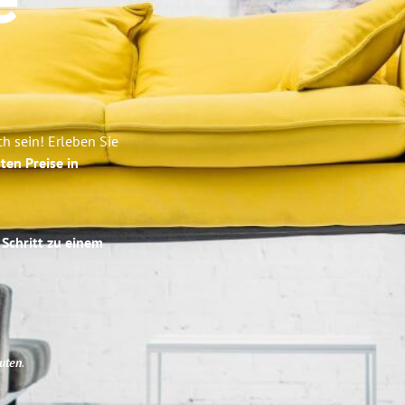
e
h sein! Erleben Sie
ten Preise in
 Schritt zu einem
uten
.