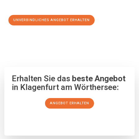
Schritt zu einem stressfreien Umzug nach Erzurum machen:
UNVERBINDLICHES ANGEBOT ERHALTEN
100% unverbindlich
– Garantiert eine Antwort
innerhalb von 15
Minuten
.
Erhalten Sie das
beste Angebot
in Klagenfurt am Wörthersee:
ANGEBOT ERHALTEN