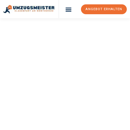
ANGEBOT ERHALTEN
UMZUGSMEISTER
KÖNIG
Umzug Klagenfurt
Am Wörthersee
Erzurum
Ihr Umzug Klagenfurt am Wörthersee Erzurum kann so einfach
sein! Erleben Sie unseren
erstklassigen Service
und sichern Sie
sich die
besten Preise in Klagenfurt am Wörthersee
.
Jetzt Ihr individuelles Angebot anfordern und den ersten