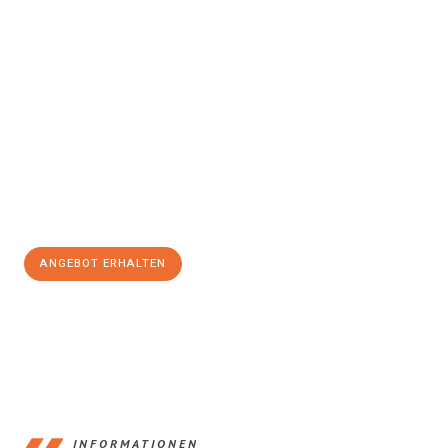
Erleben Sie mit Umzugsmeister König Klagenfurt am Wörthersee,
wie
einfach und stressfrei Ihr Umzug Klagenfurt am
Wörthersee Erzurum
sein kann. Unser Expertenteam steht bereit,
um Ihnen einen reibungslosen Übergang in Ihr neues Zuhause zu
garantieren.
Jetzt
unverbindliches Angebot
erhalten &
100€ sparen:
ANGEBOT ERHALTEN
+43720881266
INFORMATIONEN