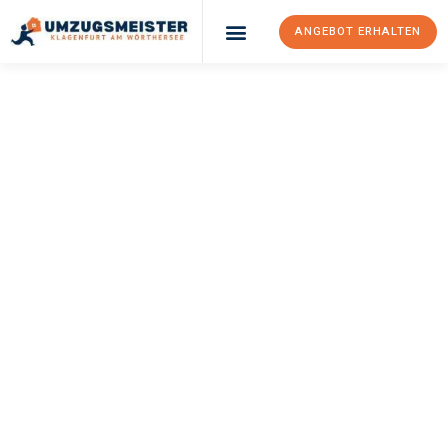
ANGEBOT ERHALTEN
UMZUGSMEISTER
KÖNIG
Umzug Klagenfurt
Am Wörthersee
Nazilli
Ihr Umzug Klagenfurt am Wörthersee Nazilli kann so einfach sein!
Erleben Sie unseren
erstklassigen Service
und sichern Sie sich
die
besten Preise in Klagenfurt am Wörthersee
.
Jetzt Ihr individuelles Angebot anfordern und den ersten