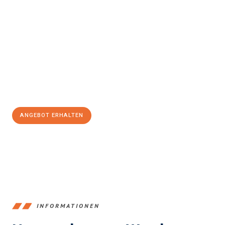
Erleben Sie mit Umzugsmeister König Klagenfurt am Wörthersee,
wie
einfach und stressfrei Ihr Umzug Klagenfurt am
Wörthersee Nazilli
sein kann. Unser Expertenteam steht bereit,
um Ihnen einen reibungslosen Übergang in Ihr neues Zuhause zu
garantieren.
Jetzt
unverbindliches Angebot
erhalten &
100€ sparen:
ANGEBOT ERHALTEN
+43720881266
INFORMATIONEN