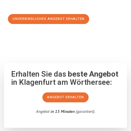
Schritt zu einem stressfreien Umzug nach Nazilli machen:
UNVERBINDLICHES ANGEBOT ERHALTEN
100% unverbindlich
– Garantiert eine Antwort
innerhalb von 15
Minuten
.
Erhalten Sie das
beste Angebot
in Klagenfurt am Wörthersee:
ANGEBOT ERHALTEN
Angebot
in 15 Minuten
(garantiert).