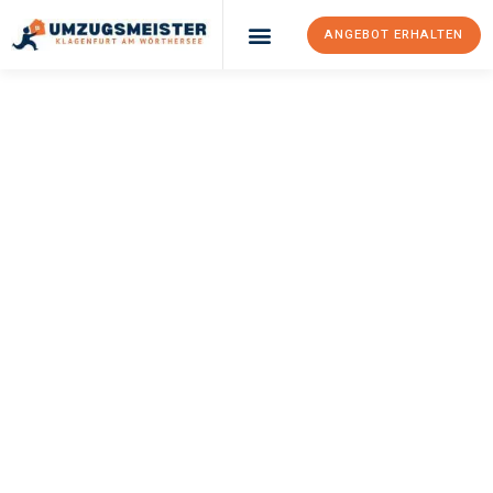
ANGEBOT ERHALTEN
UMZUGSMEISTER
KÖNIG
Umzug Klagenfurt
Am Wörthersee
Gamprin
Ihr Umzug Klagenfurt am Wörthersee Gamprin kann so einfach
sein! Erleben Sie unseren
erstklassigen Service
und sichern Sie
sich die
besten Preise in Klagenfurt am Wörthersee
.
Jetzt Ihr individuelles Angebot anfordern und den ersten