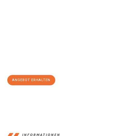
Erleben Sie mit Umzugsmeister König Klagenfurt am Wörthersee,
wie
einfach und stressfrei Ihr Umzug Klagenfurt am
Wörthersee Gamprin
sein kann. Unser Expertenteam steht bereit,
um Ihnen einen reibungslosen Übergang in Ihr neues Zuhause zu
garantieren.
Jetzt
unverbindliches Angebot
erhalten &
100€ sparen:
ANGEBOT ERHALTEN
+43720881266
INFORMATIONEN