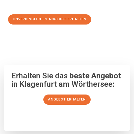
Schritt zu einem stressfreien Umzug nach Gamprin machen:
UNVERBINDLICHES ANGEBOT ERHALTEN
100% unverbindlich
– Garantiert eine Antwort
innerhalb von 15
Minuten
.
Erhalten Sie das
beste Angebot
in Klagenfurt am Wörthersee:
ANGEBOT ERHALTEN