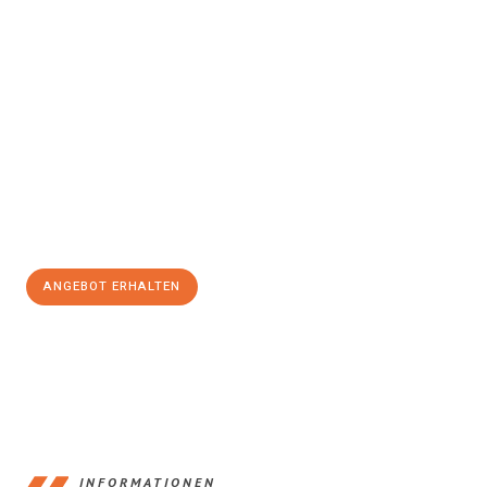
Erleben Sie mit Umzugsmeister König Klagenfurt am Wörthersee,
wie
einfach und stressfrei Ihr Umzug Klagenfurt am
Wörthersee Valletta
sein kann. Unser Expertenteam steht bereit,
um Ihnen einen reibungslosen Übergang in Ihr neues Zuhause zu
garantieren.
Jetzt
unverbindliches Angebot
erhalten &
100€ sparen:
ANGEBOT ERHALTEN
+43720881266
INFORMATIONEN