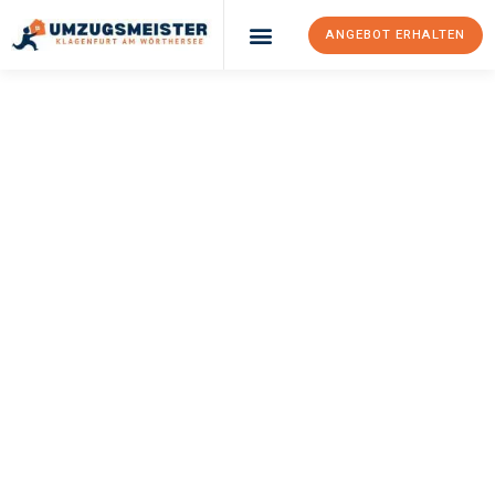
ANGEBOT ERHALTEN
UMZUGSMEISTER
KÖNIG
Umzug Klagenfurt
Am Wörthersee
Valletta
Ihr Umzug Klagenfurt am Wörthersee Valletta kann so einfach
sein! Erleben Sie unseren
erstklassigen Service
und sichern Sie
sich die
besten Preise in Klagenfurt am Wörthersee
.
Jetzt Ihr individuelles Angebot anfordern und den ersten