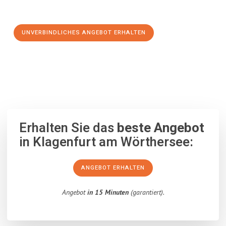
Schritt zu einem stressfreien Umzug nach Valletta machen:
UNVERBINDLICHES ANGEBOT ERHALTEN
100% unverbindlich
– Garantiert eine Antwort
innerhalb von 15
Minuten
.
Erhalten Sie das
beste Angebot
in Klagenfurt am Wörthersee:
ANGEBOT ERHALTEN
Angebot
in 15 Minuten
(garantiert).