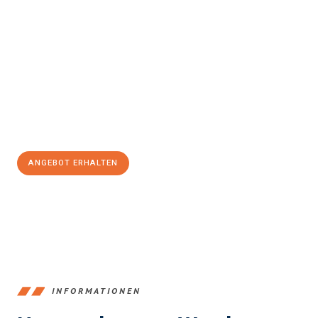
Erleben Sie mit Umzugsmeister König Klagenfurt am Wörthersee,
wie
einfach und stressfrei Ihr Umzug Klagenfurt am
Wörthersee Vaduz
sein kann. Unser Expertenteam steht bereit,
um Ihnen einen reibungslosen Übergang in Ihr neues Zuhause zu
garantieren.
Jetzt
unverbindliches Angebot
erhalten &
100€ sparen:
ANGEBOT ERHALTEN
+43720881266
INFORMATIONEN