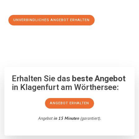
Schritt zu einem stressfreien Umzug nach Vaduz machen:
UNVERBINDLICHES ANGEBOT ERHALTEN
100% unverbindlich
– Garantiert eine Antwort
innerhalb von 15
Minuten
.
Erhalten Sie das
beste Angebot
in Klagenfurt am Wörthersee:
ANGEBOT ERHALTEN
Angebot
in 15 Minuten
(garantiert).