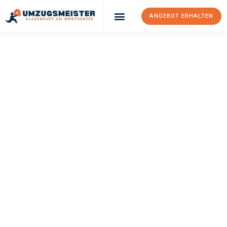
ANGEBOT ERHALTEN
UMZUGSMEISTER
KÖNIG
Umzug Klagenfurt
Am Wörthersee
Vaduz
Ihr Umzug Klagenfurt am Wörthersee Vaduz kann so einfach sein!
Erleben Sie unseren
erstklassigen Service
und sichern Sie sich
die
besten Preise in Klagenfurt am Wörthersee
.
Jetzt Ihr individuelles Angebot anfordern und den ersten