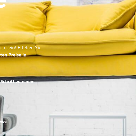
e
h sein! Erleben Sie
ten Preise in
 Schritt zu einem
uten
.