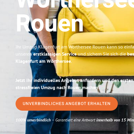
Wörtherse
Rouen
Ihr Umzug Klagenfurt am Wörthersee Rouen kann so einfac
unseren
erstklassigen Service
und sichern Sie sich die
bes
Klagenfurt am Wörthersee
.
Jetzt Ihr individuelles Angebot anfordern und den ersten
stressfreien Umzug nach Rouen machen:
UNVERBINDLICHES ANGEBOT ERHALTEN
100% unverbindlich
– Garantiert eine Antwort
innerhalb von 15 Min