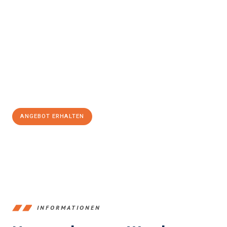
Erleben Sie mit Umzugsmeister König Klagenfurt am Wörthersee,
wie
einfach und stressfrei Ihr Umzug Klagenfurt am
Wörthersee Tours
sein kann. Unser Expertenteam steht bereit, um
Ihnen einen reibungslosen Übergang in Ihr neues Zuhause zu
garantieren.
Jetzt
unverbindliches Angebot
erhalten &
100€ sparen:
ANGEBOT ERHALTEN
+43720881266
INFORMATIONEN