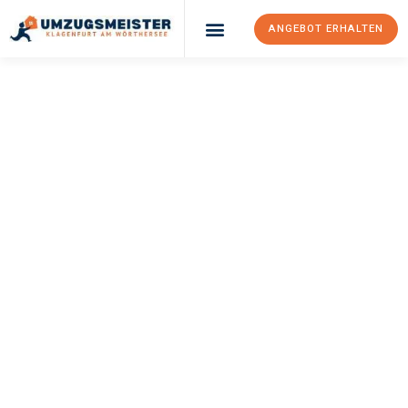
ANGEBOT ERHALTEN
UMZUGSMEISTER
KÖNIG
Umzug Klagenfurt
Am Wörthersee
Tours
Ihr Umzug Klagenfurt am Wörthersee Tours kann so einfach sein!
Erleben Sie unseren
erstklassigen Service
und sichern Sie sich
die
besten Preise in Klagenfurt am Wörthersee
.
Jetzt Ihr individuelles Angebot anfordern und den ersten