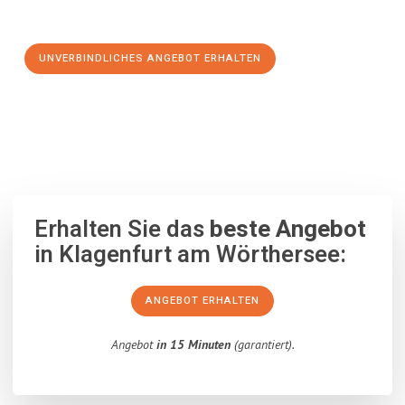
Schritt zu einem stressfreien Umzug nach Tours machen:
UNVERBINDLICHES ANGEBOT ERHALTEN
100% unverbindlich
– Garantiert eine Antwort
innerhalb von 15
Minuten
.
Erhalten Sie das
beste Angebot
in Klagenfurt am Wörthersee:
ANGEBOT ERHALTEN
Angebot
in 15 Minuten
(garantiert).