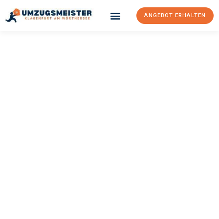
ANGEBOT ERHALTEN
UMZUGSMEISTER
KÖNIG
Umzug Klagenfurt
Am Wörthersee
Toulouse
Ihr Umzug Klagenfurt am Wörthersee Toulouse kann so einfach
sein! Erleben Sie unseren
erstklassigen Service
und sichern Sie
sich die
besten Preise in Klagenfurt am Wörthersee
.
Jetzt Ihr individuelles Angebot anfordern und den ersten