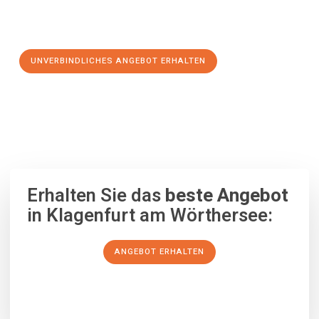
Schritt zu einem stressfreien Umzug nach Toulouse
machen:
UNVERBINDLICHES ANGEBOT ERHALTEN
100% unverbindlich
– Garantiert eine Antwort
innerhalb von 15
Minuten
.
Erhalten Sie das
beste Angebot
in Klagenfurt am Wörthersee:
ANGEBOT ERHALTEN