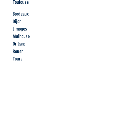
Toulouse
Bordeaux
Dijon
Limoges
Mulhouse
Orléans
Rouen
Tours
Jetzt anfragen &
Angebot
mit Best-Preis
erhalten!
Schicken Sie uns jetzt Ihre unverbindliche Anfrage und sichern