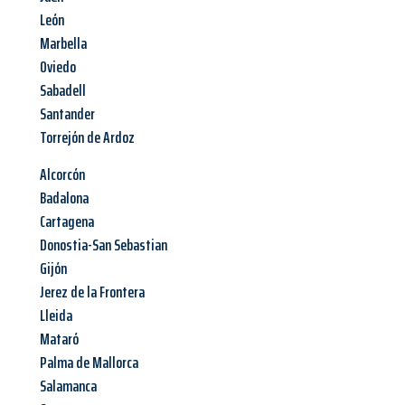
León
Marbella
Oviedo
Sabadell
Santander
Torrejón de Ardoz
Alcorcón
Badalona
Cartagena
Donostia-San Sebastian
Gijón
Jerez de la Frontera
Lleida
Mataró
Palma de Mallorca
Salamanca