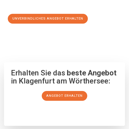
Schritt zu einem stressfreien Umzug nach Córdoba machen:
UNVERBINDLICHES ANGEBOT ERHALTEN
100% unverbindlich
– Garantiert eine Antwort
innerhalb von 15
Minuten
.
Erhalten Sie das
beste Angebot
in Klagenfurt am Wörthersee:
ANGEBOT ERHALTEN