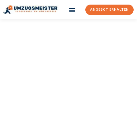
ANGEBOT ERHALTEN
UMZUGSMEISTER
KÖNIG
Umzug Klagenfurt
Am Wörthersee
Córdoba
Ihr Umzug Klagenfurt am Wörthersee Córdoba kann so einfach
sein! Erleben Sie unseren
erstklassigen Service
und sichern Sie
sich die
besten Preise in Klagenfurt am Wörthersee
.
Jetzt Ihr individuelles Angebot anfordern und den ersten