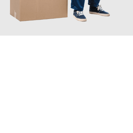
JETZT ANFRAGEN
Erleben Sie mit Umzugsmeister König Klagenfurt am Wörthersee,
wie
einfach und stressfrei Ihr Umzug Klagenfurt am
Wörthersee Jerez de la Frontera
sein kann. Unser Expertenteam
steht bereit, um Ihnen einen reibungslosen Übergang in Ihr neues
Zuhause zu garantieren.