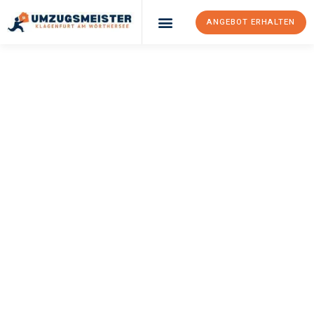
ANGEBOT ERHALTEN
UMZUGSMEISTER
KÖNIG
Umzug Klagenfurt
Am Wörthersee
Jerez De La
Frontera
Ihr Umzug Klagenfurt am Wörthersee Jerez de la Frontera kann
so einfach sein! Erleben Sie unseren
erstklassigen Service
und
sichern Sie sich die
besten Preise in Klagenfurt am