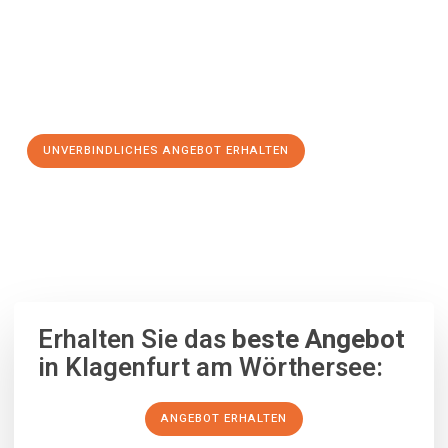
Wörthersee
.
Jetzt Ihr individuelles Angebot anfordern und den ersten
Schritt zu einem stressfreien Umzug nach Jerez de la
Frontera machen:
UNVERBINDLICHES ANGEBOT ERHALTEN
100% unverbindlich
– Garantiert eine Antwort
innerhalb von 15
Minuten
.
Erhalten Sie das
beste Angebot
in Klagenfurt am Wörthersee:
ANGEBOT ERHALTEN