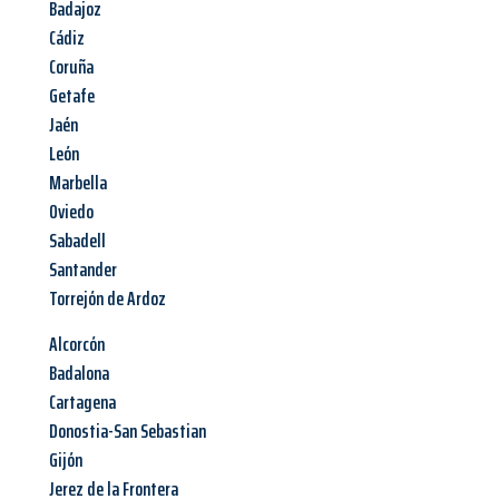
Badajoz
Cádiz
Coruña
Getafe
Jaén
León
Marbella
Oviedo
Sabadell
Santander
Torrejón de Ardoz
Alcorcón
Badalona
Cartagena
Donostia-San Sebastian
Gijón
Jerez de la Frontera