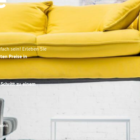
e
ach sein! Erleben Sie
ten Preise in
 Schritt zu einem
uten
.