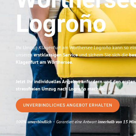
Wörtherse
Logroño
Ihr Umzug Klagenfurt am Wörthersee Logroño kann so einf
unseren
erstklassigen Service
und sichern Sie sich die
bes
Klagenfurt am Wörthersee
.
Jetzt Ihr individuelles Angebot anfordern und den ersten
stressfreien Umzug nach Logroño machen:
UNVERBINDLICHES ANGEBOT ERHALTEN
100% unverbindlich
– Garantiert eine Antwort
innerhalb von 15 Min