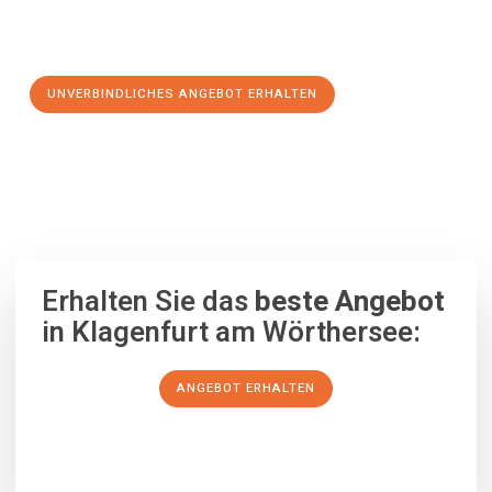
Schritt zu einem stressfreien Umzug nach La Coruña
machen:
UNVERBINDLICHES ANGEBOT ERHALTEN
100% unverbindlich
– Garantiert eine Antwort
innerhalb von 15
Minuten
.
Erhalten Sie das
beste Angebot
in Klagenfurt am Wörthersee:
ANGEBOT ERHALTEN