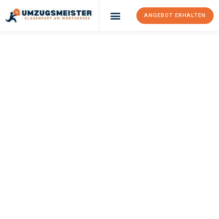
ANGEBOT ERHALTEN
UMZUGSMEISTER
KÖNIG
Umzug Klagenfurt
Am Wörthersee
La Coruña
Ihr Umzug Klagenfurt am Wörthersee La Coruña kann so einfach
sein! Erleben Sie unseren
erstklassigen Service
und sichern Sie
sich die
besten Preise in Klagenfurt am Wörthersee
.
Jetzt Ihr individuelles Angebot anfordern und den ersten