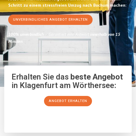
Schritt zu einem stressfreien Umzug nach Bochum machen:
UNVERBINDLICHES ANGEBOT ERHALTEN
100% unverbindlich
– Garantiert eine Antwort
innerhalb von 15
Minuten
.
Erhalten Sie das
beste Angebot
in Klagenfurt am Wörthersee:
ANGEBOT ERHALTEN