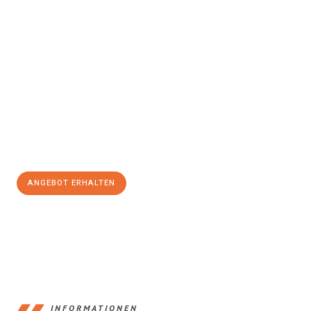
Erleben Sie mit Umzugsmeister König Klagenfurt am Wörthersee,
wie
einfach und stressfrei Ihr Umzug Klagenfurt am
Wörthersee Bochum
sein kann. Unser Expertenteam steht bereit,
um Ihnen einen reibungslosen Übergang in Ihr neues Zuhause zu
garantieren.
Jetzt
unverbindliches Angebot
erhalten &
100€ sparen:
ANGEBOT ERHALTEN
+43720881266
INFORMATIONEN