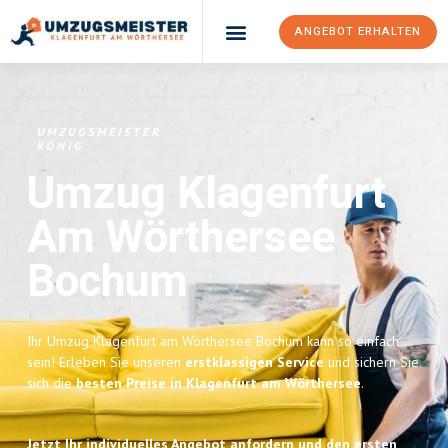
ANGEBOT ERHALTEN
UMZUGSMEISTER
KÖNIG
Umzug Klagenfurt
Am Wörthersee
Bochum
Ihr Umzug Klagenfurt am Wörthersee Bochum kann so einfach
sein! Erleben Sie unseren
erstklassigen Service
und sichern Sie
sich die
besten Preise in Klagenfurt am Wörthersee
.
Jetzt Ihr individuelles Angebot anfordern und den ersten