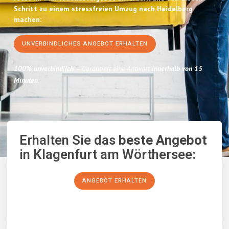
Schritt zu einem stressfreien Umzug nach Heidelberg
machen:
UNVERBINDLICHES ANGEBOT ERHALTEN
100% unverbindlich
– Garantiert eine Antwort
innerhalb von 15
Minuten
.
Erhalten Sie das
beste Angebot
in Klagenfurt am Wörthersee:
ANGEBOT ERHALTEN