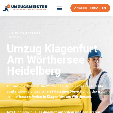
ANGEBOT ERHALTEN
UMZUGSMEISTER
KÖNIG
Umzug Klagenfurt
Am Wörthersee
Heidelberg
Ihr Umzug Klagenfurt am Wörthersee Heidelberg kann so einfach
sein! Erleben Sie unseren
erstklassigen Service
und sichern Sie
sich die
besten Preise in Klagenfurt am Wörthersee
.
Jetzt Ihr individuelles Angebot anfordern und den ersten