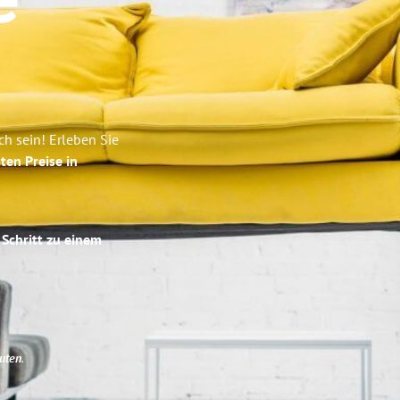
e
h sein! Erleben Sie
ten Preise in
 Schritt zu einem
uten
.