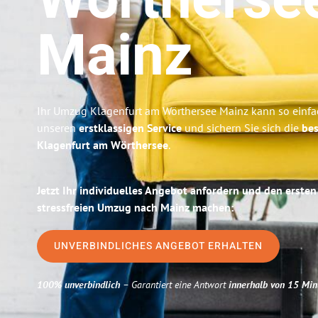
Wörtherse
Mainz
Ihr Umzug Klagenfurt am Wörthersee Mainz kann so einfac
unseren
erstklassigen Service
und sichern Sie sich die
bes
Klagenfurt am Wörthersee
.
Jetzt Ihr individuelles Angebot anfordern und den ersten
stressfreien Umzug nach Mainz machen:
UNVERBINDLICHES ANGEBOT ERHALTEN
100% unverbindlich
– Garantiert eine Antwort
innerhalb von 15 Min