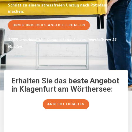
Schritt zu einem stressfreien Umzug nach Potsdam
machen:
UNVERBINDLICHES ANGEBOT ERHALTEN
100% unverbindlich
– Garantiert eine Antwort
innerhalb von 15
Minuten
.
Erhalten Sie das
beste Angebot
in Klagenfurt am Wörthersee:
ANGEBOT ERHALTEN