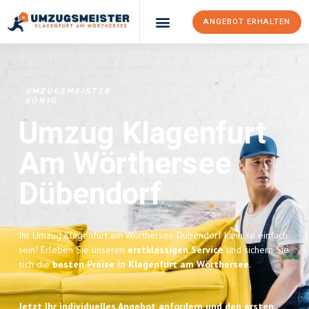
ANGEBOT ERHALTEN
UMZUGSMEISTER
KÖNIG
Umzug Klagenfurt
Am Wörthersee
Dübendorf
Ihr Umzug Klagenfurt am Wörthersee Dübendorf kann so einfach
sein! Erleben Sie unseren
erstklassigen Service
und sichern Sie
sich die
besten Preise in Klagenfurt am Wörthersee
.
Jetzt Ihr individuelles Angebot anfordern und den ersten