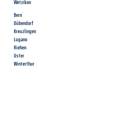
Wetzikon
Bern
Dübendorf
Kreuzlingen
Lugano
Riehen
Uster
Winterthur
Jetzt anfragen &
Angebot
mit Best-Preis
erhalten!
Schicken Sie uns jetzt Ihre unverbindliche Anfrage und sichern