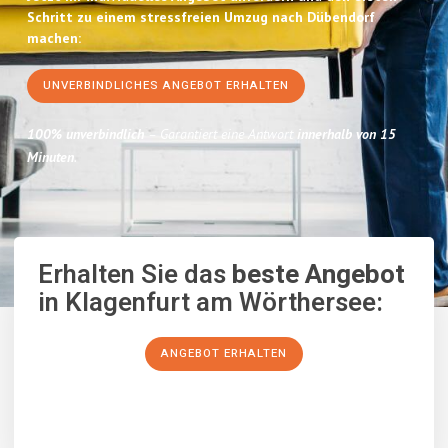
Schritt zu einem stressfreien Umzug nach Dübendorf
machen:
UNVERBINDLICHES ANGEBOT ERHALTEN
100% unverbindlich
– Garantiert eine Antwort
innerhalb von 15
Minuten
.
Erhalten Sie das
beste Angebot
in Klagenfurt am Wörthersee:
ANGEBOT ERHALTEN