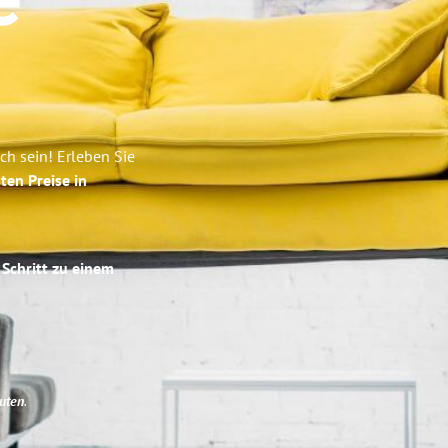
e
ch sein! Erleben Sie
ten Preise in
 Schritt zu einem
uten
.