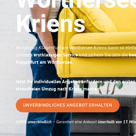
Wörtherse
Kriens
Ihr Umzug Klagenfurt am Wörthersee Kriens kann so einfa
unseren
erstklassigen Service
und sichern Sie sich die
bes
Klagenfurt am Wörthersee
.
Jetzt Ihr individuelles Angebot anfordern und den ersten
stressfreien Umzug nach Kriens machen:
UNVERBINDLICHES ANGEBOT ERHALTEN
100% unverbindlich
– Garantiert eine Antwort
innerhalb von 15 Min