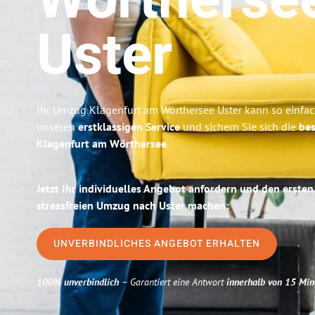
Wörtherse
Uster
Ihr Umzug Klagenfurt am Wörthersee Uster kann so einfach
unseren
erstklassigen Service
und sichern Sie sich die
bes
Klagenfurt am Wörthersee
.
Jetzt Ihr individuelles Angebot anfordern und den ersten
stressfreien Umzug nach Uster machen:
UNVERBINDLICHES ANGEBOT ERHALTEN
100% unverbindlich
– Garantiert eine Antwort
innerhalb von 15 Min