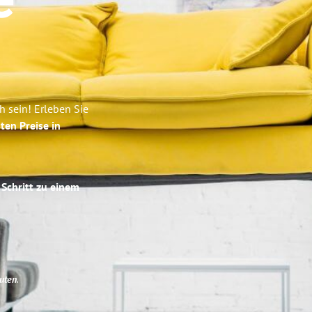
e
 sein! Erleben Sie
ten Preise in
 Schritt zu einem
uten
.