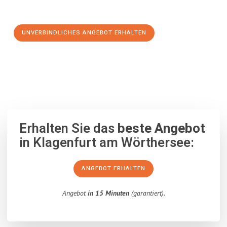
Schritt zu einem stressfreien Umzug nach Meyrin machen:
UNVERBINDLICHES ANGEBOT ERHALTEN
100% unverbindlich
– Garantiert eine Antwort
innerhalb von 15
Minuten
.
Erhalten Sie das
beste Angebot
in Klagenfurt am Wörthersee:
ANGEBOT ERHALTEN
Angebot
in 15 Minuten
(garantiert).