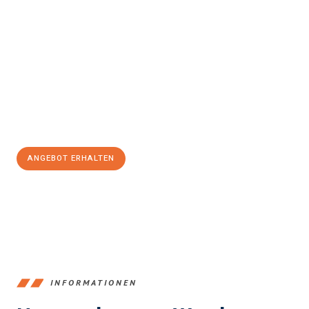
Erleben Sie mit Umzugsmeister König Klagenfurt am Wörthersee,
wie
einfach und stressfrei Ihr Umzug Klagenfurt am
Wörthersee Meyrin
sein kann. Unser Expertenteam steht bereit,
um Ihnen einen reibungslosen Übergang in Ihr neues Zuhause zu
garantieren.
Jetzt
unverbindliches Angebot
erhalten &
100€ sparen:
ANGEBOT ERHALTEN
+43720881266
INFORMATIONEN