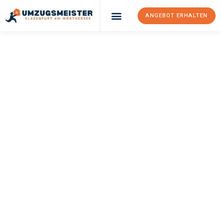
ANGEBOT ERHALTEN
UMZUGSMEISTER
KÖNIG
Umzug Klagenfurt
Am Wörthersee
Meyrin
Ihr Umzug Klagenfurt am Wörthersee Meyrin kann so einfach
sein! Erleben Sie unseren
erstklassigen Service
und sichern Sie
sich die
besten Preise in Klagenfurt am Wörthersee
.
Jetzt Ihr individuelles Angebot anfordern und den ersten