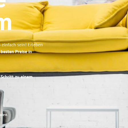
e
m
einfach sein! Erleben
e
besten Preise in
 Schritt zu einem
uten
.