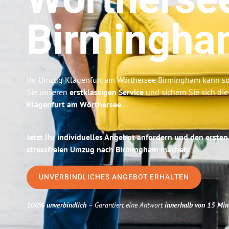
Wörtherse
Birmingha
Ihr Umzug Klagenfurt am Wörthersee Birmingham kann so 
Sie unseren
erstklassigen Service
und sichern Sie sich di
Klagenfurt am Wörthersee
.
Jetzt Ihr individuelles Angebot anfordern und den ersten
stressfreien Umzug nach Birmingham machen:
UNVERBINDLICHES ANGEBOT ERHALTEN
100% unverbindlich
– Garantiert eine Antwort
innerhalb von 15 Min