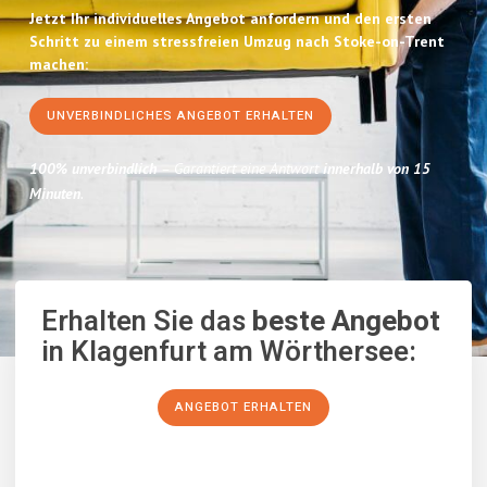
Jetzt Ihr individuelles Angebot anfordern und den ersten
Schritt zu einem stressfreien Umzug nach Stoke-on-Trent
machen:
UNVERBINDLICHES ANGEBOT ERHALTEN
100% unverbindlich
– Garantiert eine Antwort
innerhalb von 15
Minuten
.
Erhalten Sie das
beste Angebot
in Klagenfurt am Wörthersee:
ANGEBOT ERHALTEN