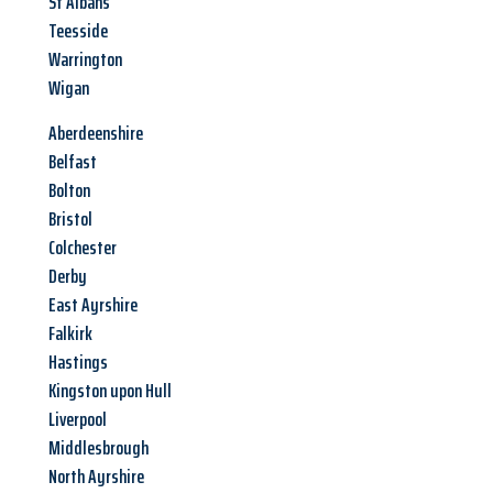
St Albans
Teesside
Warrington
Wigan
Aberdeenshire
Belfast
Bolton
Bristol
Colchester
Derby
East Ayrshire
Falkirk
Hastings
Kingston upon Hull
Liverpool
Middlesbrough
North Ayrshire