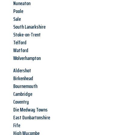
Nuneaton
Poole
Sale
South Lanarkshire
Stoke-on-Trent
Telford
Watford
Wolverhampton
Aldershot
Birkenhead
Bournemouth
Cambridge
Coventry
Die Medway Towns
East Dunbartonshire
Fife
High Wycombe