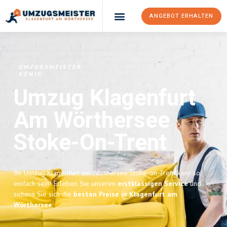
ANGEBOT ERHALTEN
UMZUGSMEISTER
KÖNIG
Umzug Klagenfurt
Am Wörthersee
Stoke-On-Trent
Ihr Umzug Klagenfurt am Wörthersee Stoke-on-Trent kann so
einfach sein! Erleben Sie unseren
erstklassigen Service
und
sichern Sie sich die
besten Preise in Klagenfurt am
Wörthersee
.