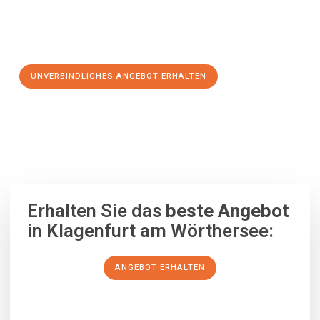
Jetzt Ihr individuelles Angebot anfordern und den ersten
Schritt zu einem stressfreien Umzug nach Scottish Borders
machen:
UNVERBINDLICHES ANGEBOT ERHALTEN
100% unverbindlich
– Garantiert eine Antwort
innerhalb von 15
Minuten
.
Erhalten Sie das
beste Angebot
in Klagenfurt am Wörthersee:
ANGEBOT ERHALTEN