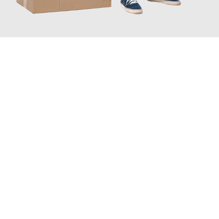
JETZT ANFRAGEN
Erleben Sie mit Umzugsmeister König Klagenfurt am Wörthersee,
wie
einfach und stressfrei Ihr Umzug Klagenfurt am
Wörthersee Scottish Borders
sein kann. Unser Expertenteam
steht bereit, um Ihnen einen reibungslosen Übergang in Ihr neues
Zuhause zu garantieren.
Jetzt
unverbindliches Angebot
erhalten &