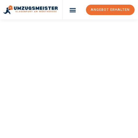
ANGEBOT ERHALTEN
UMZUGSMEISTER
KÖNIG
Umzug Klagenfurt
Am Wörthersee
Scottish Borders
Ihr Umzug Klagenfurt am Wörthersee Scottish Borders kann so
einfach sein! Erleben Sie unseren
erstklassigen Service
und
sichern Sie sich die
besten Preise in Klagenfurt am
Wörthersee
.