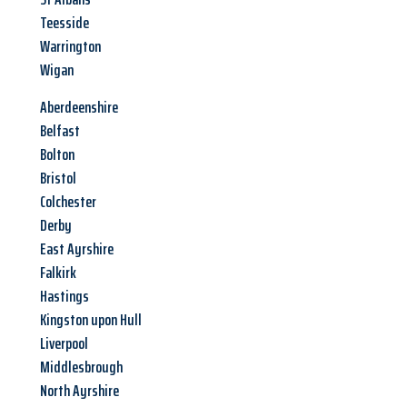
Teesside
Warrington
Wigan
Aberdeenshire
Belfast
Bolton
Bristol
Colchester
Derby
East Ayrshire
Falkirk
Hastings
Kingston upon Hull
Liverpool
Middlesbrough
North Ayrshire