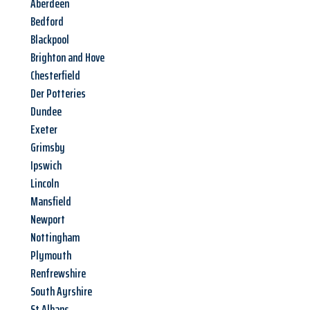
Aberdeen
Bedford
Blackpool
Brighton and Hove
Chesterfield
Der Potteries
Dundee
Exeter
Grimsby
Ipswich
Lincoln
Mansfield
Newport
Nottingham
Plymouth
Renfrewshire
South Ayrshire
St Albans