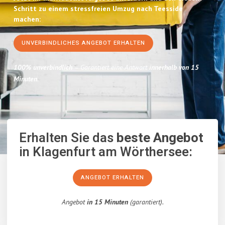
Schritt zu einem stressfreien Umzug nach Teesside
machen:
UNVERBINDLICHES ANGEBOT ERHALTEN
100% unverbindlich
– Garantiert eine Antwort
innerhalb von 15
Minuten
.
Erhalten Sie das
beste Angebot
in Klagenfurt am Wörthersee:
ANGEBOT ERHALTEN
Angebot
in 15 Minuten
(garantiert).