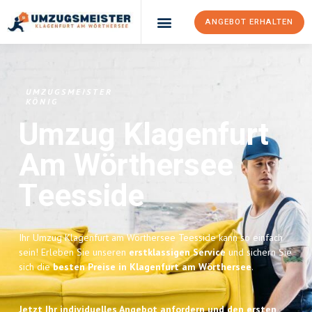
ANGEBOT ERHALTEN
UMZUGSMEISTER
KÖNIG
Umzug Klagenfurt
Am Wörthersee
Teesside
Ihr Umzug Klagenfurt am Wörthersee Teesside kann so einfach
sein! Erleben Sie unseren
erstklassigen Service
und sichern Sie
sich die
besten Preise in Klagenfurt am Wörthersee
.
Jetzt Ihr individuelles Angebot anfordern und den ersten