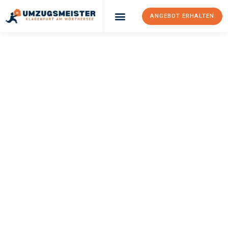
ANGEBOT ERHALTEN
UMZUGSMEISTER
KÖNIG
Umzug Klagenfurt
Am Wörthersee
Eastbourne
Ihr Umzug Klagenfurt am Wörthersee Eastbourne kann so einfach
sein! Erleben Sie unseren
erstklassigen Service
und sichern Sie
sich die
besten Preise in Klagenfurt am Wörthersee
.
Jetzt Ihr individuelles Angebot anfordern und den ersten