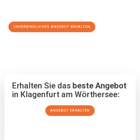
Schritt zu einem stressfreien Umzug nach Eastbourne
machen:
UNVERBINDLICHES ANGEBOT ERHALTEN
100% unverbindlich
– Garantiert eine Antwort
innerhalb von 15
Minuten
.
Erhalten Sie das
beste Angebot
in Klagenfurt am Wörthersee:
ANGEBOT ERHALTEN